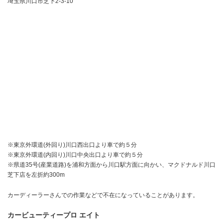
埼玉県川口市芝下2-3-10
※東京外環道(外回り)川口西出口より車で約５分
※東京外環道(内回り)川口中央出口より車で約５分
※県道35号(産業道路)を浦和方面から川口駅方面に向かい、マクドナルド川口
芝下店を左折約300m
カーディーラーさんでの作業などで不在になっていることがあります。
カービューティープロ エイト