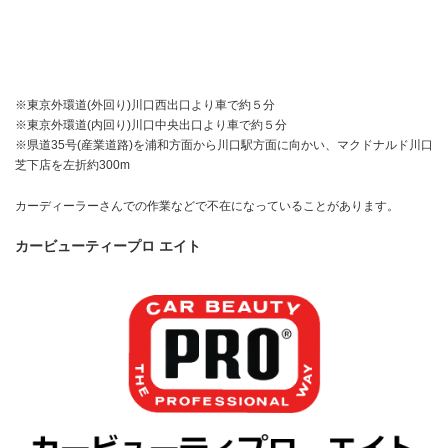
※東京外環道(外回り)川口西出口より車で約５分
※東京外環道(内回り)川口中央出口より車で約５分
※県道35号(産業道路)を浦和方面から川口駅方面に向かい、マクドナルド川口
芝下店を左折約300m
カーディーラーさんでの作業などで不在になっていることがあります。
カービューティープロ エイト