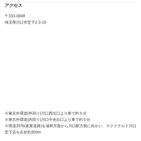
アクセス
〒333-0848
埼玉県川口市芝下2-3-10
※東京外環道(外回り)川口西出口より車で約５分
※東京外環道(内回り)川口中央出口より車で約５分
※県道35号(産業道路)を浦和方面から川口駅方面に向かい、マクドナルド川口
芝下店を左折約300m