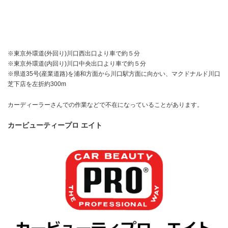
※東京外環道(外回り)川口西出口より車で約５分
※東京外環道(内回り)川口中央出口より車で約５分
※県道35号(産業道路)を浦和方面から川口駅方面に向かい、マクドナルド川口
芝下店を左折約300m
カーディーラーさんでの作業などで不在になっていることがあります。
カービューティープロ エイト