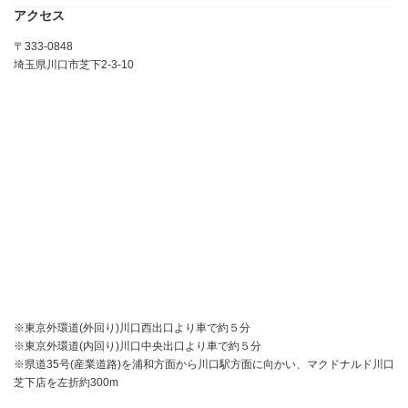
アクセス
〒333-0848
埼玉県川口市芝下2-3-10
※東京外環道(外回り)川口西出口より車で約５分
※東京外環道(内回り)川口中央出口より車で約５分
※県道35号(産業道路)を浦和方面から川口駅方面に向かい、マクドナルド川口
芝下店を左折約300m