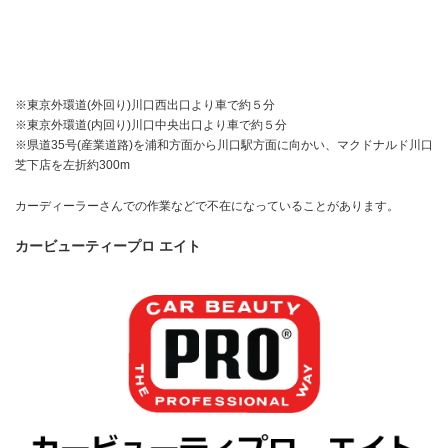
※東京外環道(外回り)川口西出口より車で約５分
※東京外環道(内回り)川口中央出口より車で約５分
※県道35号(産業道路)を浦和方面から川口駅方面に向かい、マクドナルド川口
芝下店を左折約300m
カーディーラーさんでの作業などで不在になっていることがあります。
カービューティープロ エイト