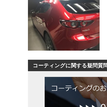
日
時
:
コーティングに関する疑問質