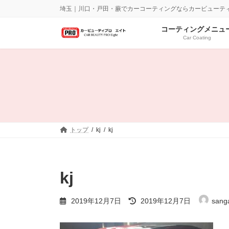
コ
ナ
埼玉｜川口・戸田・蕨でカーコーティングならカービューティー
ン
ビ
テ
ゲ
コーティングメニュ
ン
ー
Car Coating
ツ
シ
へ
ョ
ス
ン
キ
に
ッ
移
プ
動
トップ
kj
kj
kj
最
2019年12月7日
2019年12月7日
sang
終
更
新